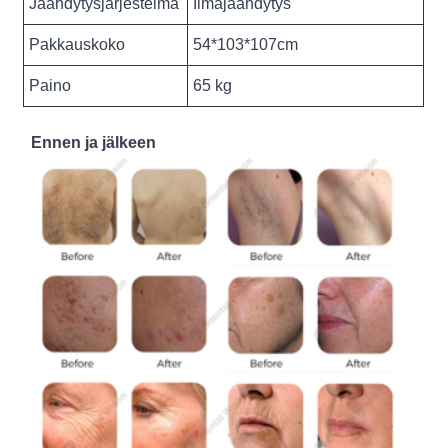
Jäähdytysjärjestelmä
Ilmajäähdytys
Pakkauskoko
54*103*107cm
Paino
65 kg
Ennen ja jälkeen