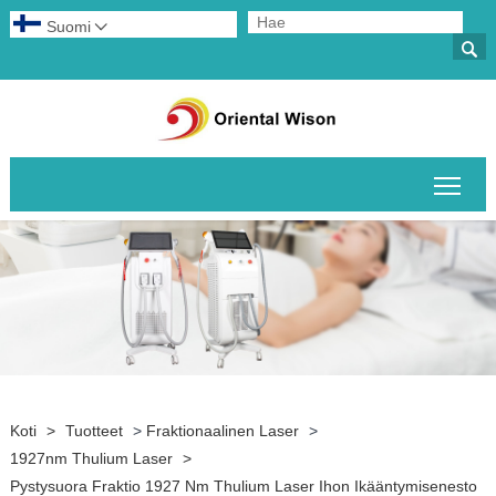
Suomi


Pääv
Koti
>
Tuotteet
>
Fraktionaalinen Laser
>
1927nm Thulium Laser
>
Pystysuora Fraktio 1927 Nm Thulium Laser Ihon Ikääntymisenesto