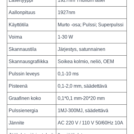
Lasertyyppi
1927nm Thulium laser
Aallonpituus
1927nm
Käyttötila
Murto -osa; Pulssi; Superpulssi
Voima
1-30 W
Skannaustila
Järjestys, satunnainen
Skannausgrafiikka
Soikea kolmio, neliö, OEM
Pulssin leveys
0,1-10 ms
Pisteenä
0,1-2,0 mm, säädettävä
Graafinen koko
0,1*0,1 mm-20*20 mm
Pulssienergia
1MJ-300MJ, säädettävä
Jännite
AC 220 V / 110 V 50/60Hz 10A