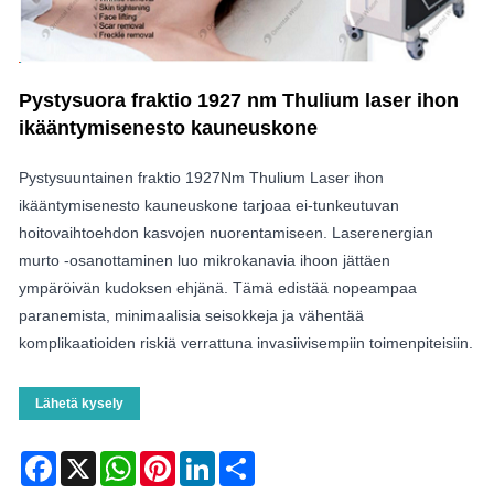
Pystysuora fraktio 1927 nm Thulium laser ihon
ikääntymisenesto kauneuskone
Pystysuuntainen fraktio 1927Nm Thulium Laser ihon
ikääntymisenesto kauneuskone tarjoaa ei-tunkeutuvan
hoitovaihtoehdon kasvojen nuorentamiseen. Laserenergian
murto -osanottaminen luo mikrokanavia ihoon jättäen
ympäröivän kudoksen ehjänä. Tämä edistää nopeampaa
paranemista, minimaalisia seisokkeja ja vähentää
komplikaatioiden riskiä verrattuna invasiivisempiin toimenpiteisiin.
Lähetä kysely
Facebook
X
WhatsApp
Pinterest
LinkedIn
Share