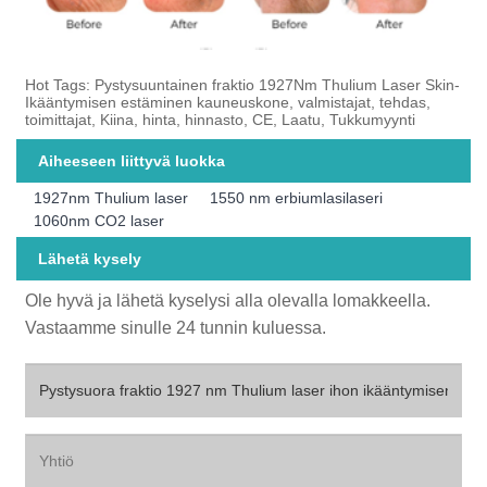
Hot Tags: Pystysuuntainen fraktio 1927Nm Thulium Laser Skin-
Ikääntymisen estäminen kauneuskone, valmistajat, tehdas,
toimittajat, Kiina, hinta, hinnasto, CE, Laatu, Tukkumyynti
Aiheeseen liittyvä luokka
1927nm Thulium laser
1550 nm erbiumlasilaseri
1060nm CO2 laser
Lähetä kysely
Ole hyvä ja lähetä kyselysi alla olevalla lomakkeella.
Vastaamme sinulle 24 tunnin kuluessa.