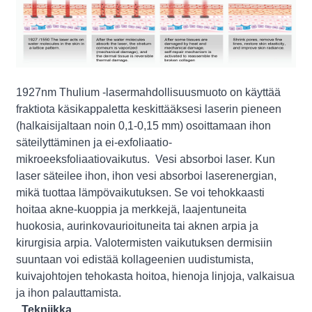
1927nm Thulium -lasermahdollisuusmuoto on käyttää
fraktiota käsikappaletta keskittääksesi laserin pieneen
(halkaisijaltaan noin 0,1-0,15 mm) osoittamaan ihon
säteilyttäminen ja ei-exfoliaatio-
mikroeeksfoliaatiovaikutus. Vesi absorboi laser. Kun
laser säteilee ihon, ihon vesi absorboi laserenergian,
mikä tuottaa lämpövaikutuksen. Se voi tehokkaasti
hoitaa akne-kuoppia ja merkkejä, laajentuneita
huokosia, aurinkovaurioituneita tai aknen arpia ja
kirurgisia arpia. Valotermisten vaikutuksen dermisiin
suuntaan voi edistää kollageenien uudistumista,
kuivajohtojen tehokasta hoitoa, hienoja linjoja, valkaisua
ja ihon palauttamista.
Tekniikka