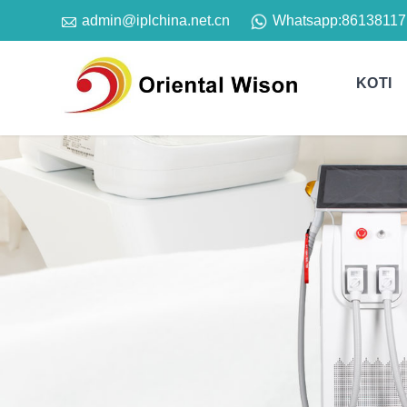

Whatsapp:
86138117
admin@iplchina.net.cn
KOTI