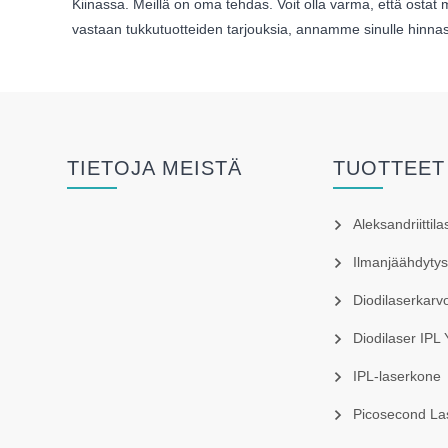
Kiinassa. Meillä on oma tehdas. Voit olla varma, että ostat
vastaan ​​tukkutuotteiden tarjouksia, annamme sinulle hinna
TIETOJA MEISTÄ
TUOTTEET
Aleksandriittil
Ilmanjäähdyty
Diodilaserkarv
Diodilaser IPL
IPL-laserkone
Picosecond La