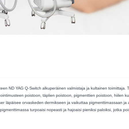
tteen ND YAG Q-Switch alkuperäinen valmistaja ja kultainen toimittaja.
ntimusteen poistoon, täplien poistoon, pigmenttien poistoon, hiilen ku
r läpäisee orvaskeden dermikseen ja vaikuttaa pigmenttimassaan ja abs
, pigmenttimassa turpoaisi nopeasti ja hajoaisi pieniksi paloiksi, jotka