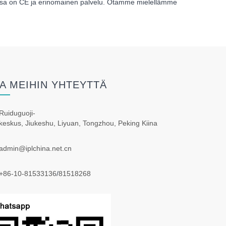
 joissa on CE ja erinomainen palvelu. Otamme mielellämme
A MEIHIN YHTEYTTÄ
Ruiduguoji-
keskus, Jiukeshu, Liyuan, Tongzhou, Peking Kiina
admin@iplchina.net.cn
+86-10-81533136
/
81518268