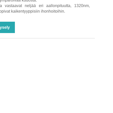
 ympäröivää kudosta.
a vastaavat neljää eri aallonpituutta, 1320nm,
vat kaikentyyppisiin ihonhoitoihin.
ysely