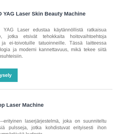
D YAG Laser Skin Beauty Machine
YAG Laser edustaa käytännöllistä ratkaisua
le, jotka etsivät tehokkaita hoitovaihtoehtoja
 ja ei-toivotuille tatuoinneille. Tässä laitteessa
ologia ja moderni kannettavuus, mikä tekee siitä
osuhteisiin.
ysely
op Laser Machine
-erityinen laserjärjestelmä, joka on suunniteltu
siä pulsseja, jotka kohdistuvat erityisesti ihon