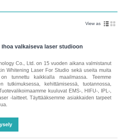
View as
Ihoa valkaiseva laser studioon
nology Co., Ltd. on 15 vuoden aikana valmistanut
n Whitening Laser For Studio sekä useita muita
 on tunnettu kaikkialla maailmassa. Teemme
den tutkimuksessa, kehittämisessä, tuotannossa,
Tuotevalikoimaamme kuuluvat EMS-, HIFU-, IPL-,
aser -laitteet. Täyttääksemme asiakkaiden tarpeet
ua.
ysely