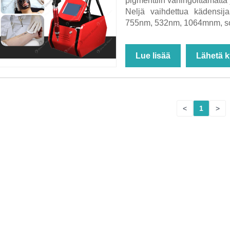
pigmenttiin vahingoittamatta
Neljä vaihdettua kädensija
755nm, 532nm, 1064mnm, sopi
Lue lisää
Lähetä k
<
1
>