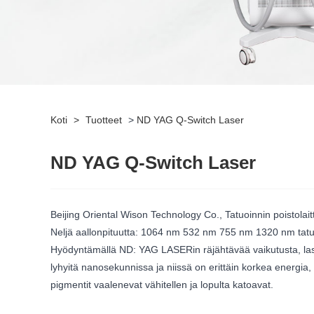
Koti
>
Tuotteet
>
ND YAG Q-Switch Laser
ND YAG Q-Switch Laser
Beijing Oriental Wison Technology Co., Tatuoinnin poistolai
Neljä aallonpituutta: 1064 nm 532 nm 755 nm 1320 nm tatuoi
Hyödyntämällä ND: YAG LASERin räjähtävää vaikutusta, lase
lyhyitä nanosekunnissa ja niissä on erittäin korkea energia
pigmentit vaalenevat vähitellen ja lopulta katoavat.