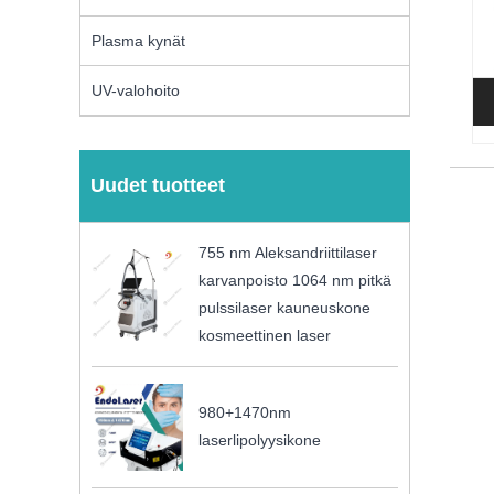
Plasma kynät
UV-valohoito
Uudet tuotteet
755 nm Aleksandriittilaser
karvanpoisto 1064 nm pitkä
pulssilaser kauneuskone
kosmeettinen laser
980+1470nm
laserlipolyysikone