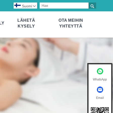

Suomi

LÄHETÄ
OTA MEIHIN
LY
KYSELY
YHTEYTTÄ
WhatsApp
Email