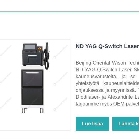
ND YAG Q-Switch Laser 
Beijing Oriental Wison Tech
ND YAG Q-Switch Laser Ski
kauneusvarusteita, ja se
yhteistyötä kauneuslaittei
ohjauksessa ja myynnissä. 
Diodilaser- ja Alexandrite L
tarjoamme myös OEM-palvel
Lue lisää
Lähetä k