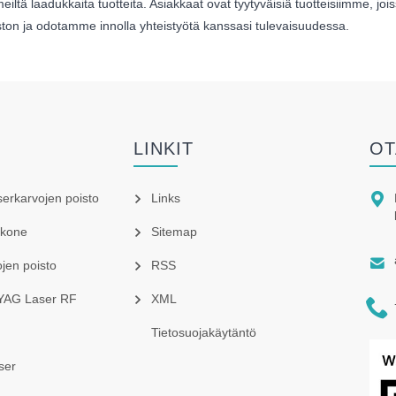
 meiltä laadukkaita tuotteita. Asiakkaat ovat tyytyväisiä tuotteisiimme,
ston ja odotamme innolla yhteistyötä kanssasi tulevaisuudessa.
LINKIT
OT

aserkarvojen poisto
Links
skone
Sitemap

ojen poisto
RSS
 YAG Laser RF
XML

Tietosuojakäytäntö
ser