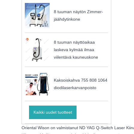
8 tuuman näytön Zimmer-
jäähdytinkone
8 tuuman näyttöaikaa
laskeva kylmää ilmaa
viilentävä kauneuskone
Kaksoiskahva 755 808 1064
diodilaserkarvanpoisto
Kaikki uudet tuotteet
Oriental Wison on valmistanut ND YAG Q-Switch Laser Kiinass