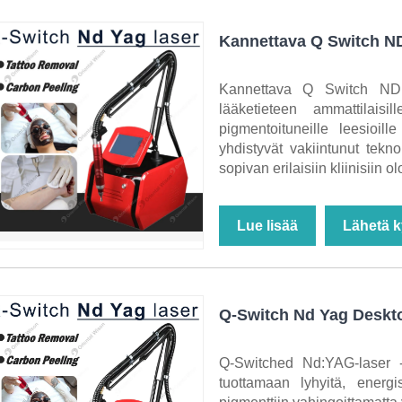
Kannettava Q Switch N
Kannettava Q Switch ND 
lääketieteen ammattilaisil
pigmentoituneille leesioille
yhdistyvät vakiintunut tekn
sopivan erilaisiin kliinisiin ol
Lue lisää
Lähetä k
Q-Switch Nd Yag Deskt
Q-Switched Nd:YAG-laser --
tuottamaan lyhyitä, energi