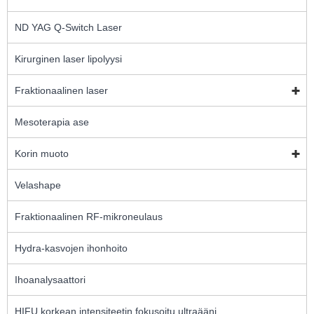
ND YAG Q-Switch Laser
Kirurginen laser lipolyysi
Fraktionaalinen laser
Mesoterapia ase
Korin muoto
Velashape
Fraktionaalinen RF-mikroneulaus
Hydra-kasvojen ihonhoito
Ihoanalysaattori
HIFU korkean intensiteetin fokusoitu ultraääni