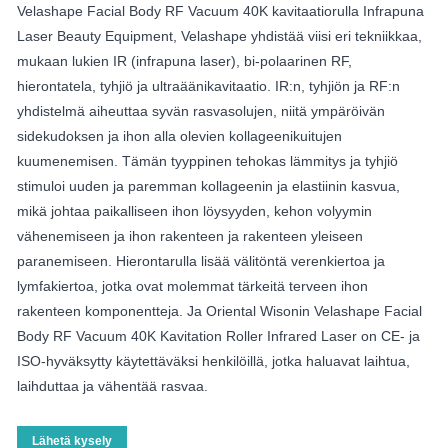
Velashape Facial Body RF Vacuum 40K kavitaatiorulla Infrapuna
Laser Beauty Equipment, Velashape yhdistää viisi eri tekniikkaa,
mukaan lukien IR (infrapuna laser), bi-polaarinen RF,
hierontatela, tyhjiö ja ultraäänikavitaatio. IR:n, tyhjiön ja RF:n
yhdistelmä aiheuttaa syvän rasvasolujen, niitä ympäröivän
sidekudoksen ja ihon alla olevien kollageenikuitujen
kuumenemisen. Tämän tyyppinen tehokas lämmitys ja tyhjiö
stimuloi uuden ja paremman kollageenin ja elastiinin kasvua,
mikä johtaa paikalliseen ihon löysyyden, kehon volyymin
vähenemiseen ja ihon rakenteen ja rakenteen yleiseen
paranemiseen. Hierontarulla lisää välitöntä verenkiertoa ja
lymfakiertoa, jotka ovat molemmat tärkeitä terveen ihon
rakenteen komponentteja. Ja Oriental Wisonin Velashape Facial
Body RF Vacuum 40K Kavitation Roller Infrared Laser on CE- ja
ISO-hyväksytty käytettäväksi henkilöillä, jotka haluavat laihtua,
laihduttaa ja vähentää rasvaa.
Lähetä kysely