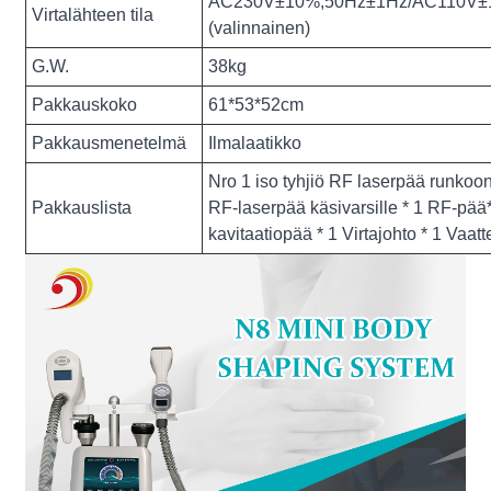
AC230V±10%,50Hz±1Hz/AC110V±
Virtalähteen tila
(valinnainen)
G.W.
38kg
Pakkauskoko
61*53*52cm
Pakkausmenetelmä
Ilmalaatikko
Nro 1 iso tyhjiö RF laserpää runkoon 
Pakkauslista
RF-laserpää käsivarsille * 1 RF-pä
kavitaatiopää * 1 Virtajohto * 1 Vaatt