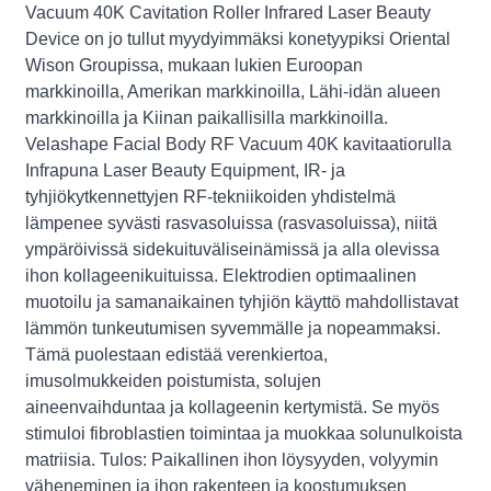
Vacuum 40K Cavitation Roller Infrared Laser Beauty
Device on jo tullut myydyimmäksi konetyypiksi Oriental
Wison Groupissa, mukaan lukien Euroopan
markkinoilla, Amerikan markkinoilla, Lähi-idän alueen
markkinoilla ja Kiinan paikallisilla markkinoilla.
Velashape Facial Body RF Vacuum 40K kavitaatiorulla
Infrapuna Laser Beauty Equipment, IR- ja
tyhjiökytkennettyjen RF-tekniikoiden yhdistelmä
lämpenee syvästi rasvasoluissa (rasvasoluissa), niitä
ympäröivissä sidekuituväliseinämissä ja alla olevissa
ihon kollageenikuituissa. Elektrodien optimaalinen
muotoilu ja samanaikainen tyhjiön käyttö mahdollistavat
lämmön tunkeutumisen syvemmälle ja nopeammaksi.
Tämä puolestaan ​​edistää verenkiertoa,
imusolmukkeiden poistumista, solujen
aineenvaihduntaa ja kollageenin kertymistä. Se myös
stimuloi fibroblastien toimintaa ja muokkaa solunulkoista
matriisia. Tulos: Paikallinen ihon löysyyden, volyymin
väheneminen ja ihon rakenteen ja koostumuksen