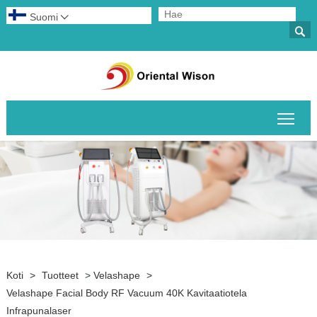
Suomi


Pääv
Koti
>
Tuotteet
>
Velashape
>
Velashape Facial Body RF Vacuum 40K Kavitaatiotela
Infrapunalaser