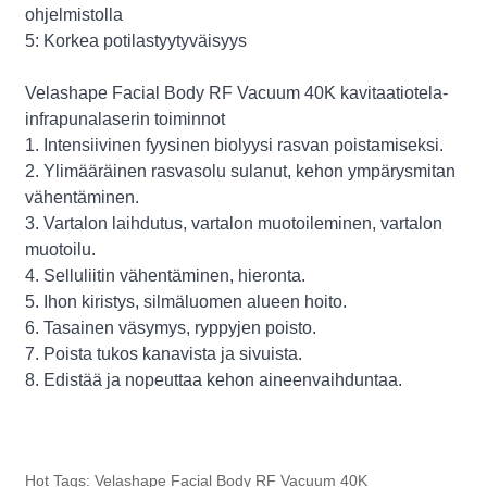
ohjelmistolla
5: Korkea potilastyytyväisyys
Velashape Facial Body RF Vacuum 40K kavitaatiotela-
infrapunalaserin toiminnot
1. Intensiivinen fyysinen biolyysi rasvan poistamiseksi.
2. Ylimääräinen rasvasolu sulanut, kehon ympärysmitan
vähentäminen.
3. Vartalon laihdutus, vartalon muotoileminen, vartalon
muotoilu.
4. Selluliitin vähentäminen, hieronta.
5. Ihon kiristys, silmäluomen alueen hoito.
6. Tasainen väsymys, ryppyjen poisto.
7. Poista tukos kanavista ja sivuista.
8. Edistää ja nopeuttaa kehon aineenvaihduntaa.
Hot Tags: Velashape Facial Body RF Vacuum 40K