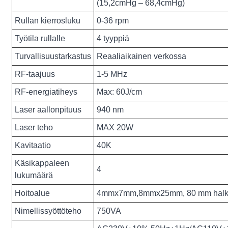
(15,2cmHg – 68,4cmHg)
Rullan kierrosluku
0-36 rpm
Työtila rullalle
4 tyyppiä
Turvallisuustarkastus
Reaaliaikainen verkossa
RF-taajuus
1-5 MHz
RF-energiatiheys
Max: 60J/cm
Laser aallonpituus
940 nm
Laser teho
MAX 20W
Kavitaatio
40K
Käsikappaleen
4
lukumäärä
Hoitoalue
4mmx7mm,8mmx25mm, 80 mm halkai
Nimellissyöttöteho
750VA