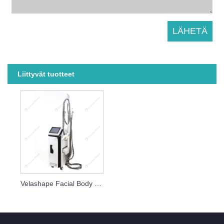
Liittyvät tuotteet
Velashape Facial Body Sculpt RF Vacuum Kavitation Body Hohentava