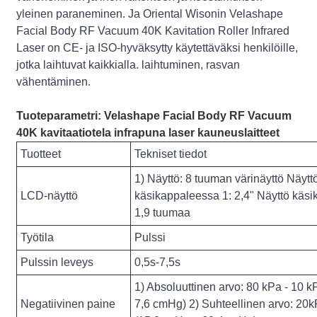
yleinen paraneminen. Ja Oriental Wisonin Velashape
Facial Body RF Vacuum 40K Kavitation Roller Infrared
Laser on CE- ja ISO-hyväksytty käytettäväksi henkilöille,
jotka laihtuvat kaikkialla. laihtuminen, rasvan
vähentäminen.
Tuoteparametri: Velashape Facial Body RF Vacuum
40K kavitaatiotela infrapuna laser kauneuslaitteet
Tuotteet
Tekniset tiedot
1) Näyttö: 8 tuuman värinäyttö Näytt
LCD-näyttö
käsikappaleessa 1: 2,4" Näyttö käsi
1,9 tuumaa
Työtila
Pulssi
Pulssin leveys
0,5s-7,5s
1) Absoluuttinen arvo: 80 kPa - 10 
Negatiivinen paine
7,6 cmHg) 2) Suhteellinen arvo: 20