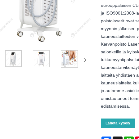
eurooppalaisen CE-
ja ISO9001:2008-laa
poistolaserit ovat 
myynnin jälkeisen 
kauneuslaitteiden 
Karvanpoisto Laserit
salonkeille ja kylpy
tukkumyyntipalvelu
kauneustarvikenäyt
laitteita yhdistäen
kauneuslaitteita k
ja autamme asiakk
omistautuneet toim
edistämisessä.
Lähetä kysely