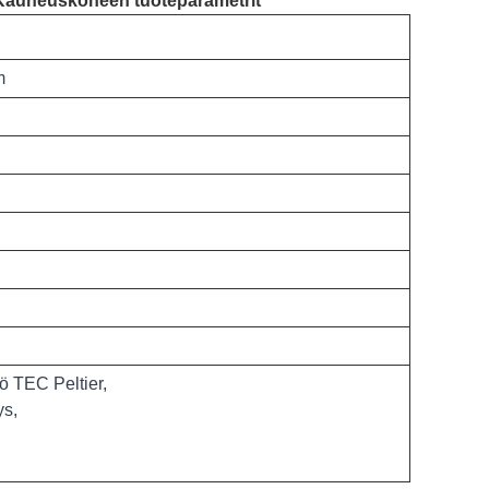
 Kauneuskoneen tuoteparametrit
m
ö TEC Peltier,
ys,