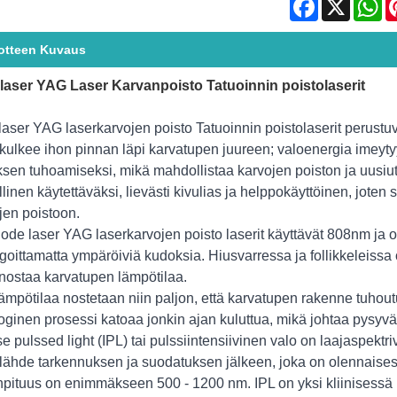
Facebook
X
Wh
otteen Kuvaus
laser YAG Laser Karvanpoisto Tatuoinnin poistolaserit
laser YAG laserkarvojen poisto Tatuoinnin poistolaserit perustuv
 kulkee ihon pinnan läpi karvatupen juureen; valoenergia imey
sen tuhoamiseksi, mikä mahdollistaa karvojen poiston ja uusi
llinen käytettäväksi, lievästi kivulias ja helppokäyttöinen, joten
jen poistoon.
ode laser YAG laserkarvojen poisto laserit käyttävät 808nm ja o
goittamatta ympäröiviä kudoksia. Hiusvarressa ja follikkeleissa 
nostaa karvatupen lämpötilaa.
ämpötilaa nostetaan niin paljon, että karvatupen rakenne tuhou
loginen prosessi katoaa jonkin ajan kuluttua, mikä johtaa pysyv
se pulssed light (IPL) tai pulssiintensiivinen valo on laajaspektr
lähde tarkennuksen ja suodatuksen jälkeen, joka on olennaisesti
npituus on enimmäkseen 500 - 1200 nm. IPL on yksi kliinisessä k