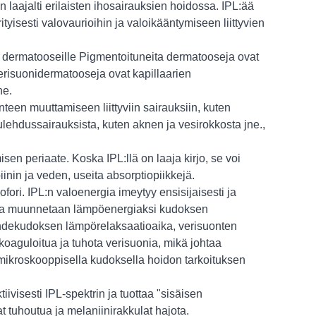
än laajalti erilaisten ihosairauksien hoidossa. IPL:ää
ityisesti valovaurioihin ja valoikääntymiseen liittyvien
le dermatooseille Pigmentoituneita dermatooseja ovat
erisuonidermatooseja ovat kapillaarien
ne.
een muuttamiseen liittyviin sairauksiin, kuten
tulehdussairauksista, kuten aknen ja vesirokkosta jne.,
sen periaate. Koska IPL:llä on laaja kirjo, se voi
nin ja veden, useita absorptiopiikkejä.
ori. IPL:n valoenergia imeytyy ensisijaisesti ja
n ja muunnetaan lämpöenergiaksi kudoksen
ohdekudoksen lämpörelaksaatioaika, verisuonten
oaguloitua ja tuhota verisuonia, mikä johtaa
mikroskooppisella kudoksella hoidon tarkoituksen
ivisesti IPL-spektrin ja tuottaa "sisäisen
t tuhoutua ja melaniinirakkulat hajota.