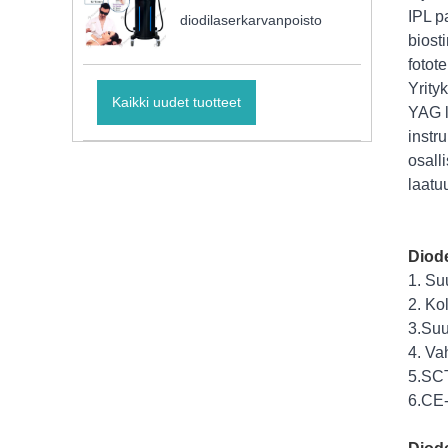
IPL p
diodilaserkarvanpoisto
biost
fotot
Yrity
Kaikki uudet tuotteet
YAG l
instr
osall
laatu
Diod
1. Su
2. Ko
3.Suu
4. Va
5.SCT
6.CE-