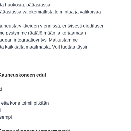
eita huokosia, pääasiassa
äasiassa valokemiallista toimintaa ja valikoivaa
ustarvikkeiden viennissä, erityisesti diodilaser
amme pystymme räätälöimään ja korjaamaan
kaupan integraatioyritys. Matkustamme
 kaikkialta maailmasta. Voit luottaa täysin
s Kauneuskoneen edut
i
että kone toimii pitkään
i
lisempi