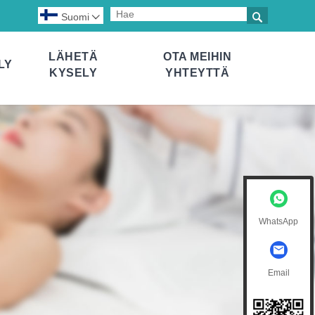

Suomi

LÄHETÄ
OTA MEIHIN
LY
KYSELY
YHTEYTTÄ
WhatsApp
Email