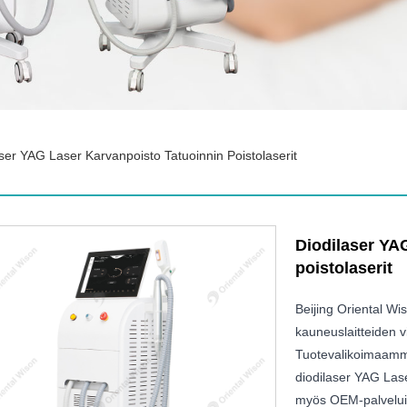
ser YAG Laser Karvanpoisto Tatuoinnin Poistolaserit
Diodilaser YA
poistolaserit
Beijing Oriental Wi
kauneuslaitteiden v
Tuotevalikoimaamme
diodilaser YAG Lase
myös OEM-palvelui