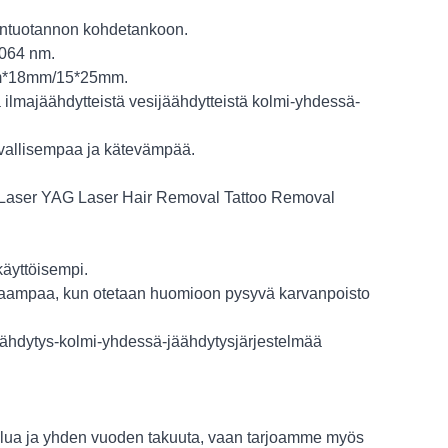
iantuotannon kohdetankoon.
1064 nm.
mm*18mm/15*25mm.
 ilmajäähdytteistä vesijäähdytteistä kolmi-yhdessä-
urvallisempaa ja kätevämpää.
e Laser YAG Laser Hair Removal Tattoo Removal
käyttöisempi.
kkaampaa, kun otetaan huomioon pysyvä karvanpoisto
jäähdytys-kolmi-yhdessä-jäähdytysjärjestelmää
elua ja yhden vuoden takuuta, vaan tarjoamme myös