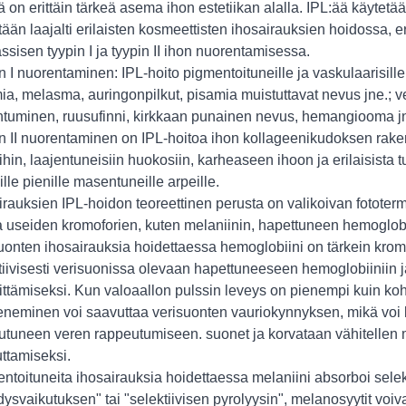
llä on erittäin tärkeä asema ihon estetiikan alalla. IPL:ää käytetä
tään laajalti erilaisten kosmeettisten ihosairauksien hoidossa, er
lassisen tyypin I ja tyypin II ihon nuorentamisessa.
n I nuorentaminen: IPL-hoito pigmentoituneille ja vaskulaarisil
ia, melasma, auringonpilkut, pisamia muistuttavat nevus jne.; v
ntuminen, ruusufinni, kirkkaan punainen nevus, hemangiooma j
n II nuorentaminen on IPL-hoitoa ihon kollageenikudoksen rakent
ihin, laajentuneisiin huokosiin, karheaseen ihoon ja erilaisista 
ille pienille masentuneille arpeille.
irauksien IPL-hoidon teoreettinen perusta on valikoivan fototermi
a useiden kromoforien, kuten melaniinin, hapettuneen hemoglobii
uonten ihosairauksia hoidettaessa hemoglobiini on tärkein kromof
tiivisesti verisuonissa olevaan hapettuneeseen hemoglobiinii
ttämiseksi. Kun valoaallon pulssin leveys on pienempi kuin k
neminen voi saavuttaa verisuonten vauriokynnyksen, mikä voi k
utuneen veren rappeutumiseen. suonet ja korvataan vähitellen 
ttamiseksi.
ntoituneita ihosairauksia hoidettaessa melaniini absorboi selekti
dysvaikutuksen" tai "selektiivisen pyrolyysin", melanosyytit voiva