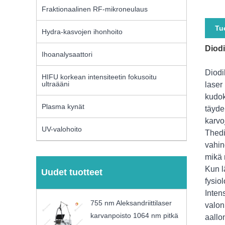
Fraktionaalinen RF-mikroneulaus
Tu
Hydra-kasvojen ihonhoito
Diodi
Ihoanalysaattori
Diodi
HIFU korkean intensiteetin fokusoitu
ultraääni
laser
kudok
Plasma kynät
täyde
karvo
UV-valohoito
Thedi
vahin
mikä 
Kun l
Uudet tuotteet
fysio
Inten
755 nm Aleksandriittilaser
valon
karvanpoisto 1064 nm pitkä
aallo