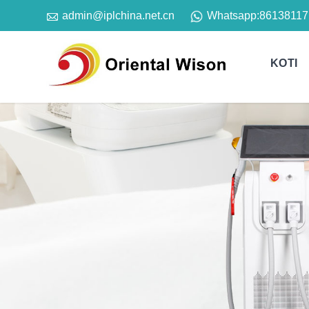

Whatsapp:
86138117
admin@iplchina.net.cn
KOTI