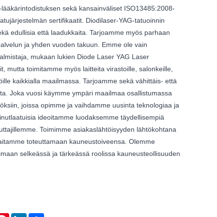
lääkärintodistuksen sekä kansainväliset ISO13485:2008-
tujärjestelmän sertifikaatit. Diodilaser-YAG-tatuoinnin
sekä edullisia että laadukkaita. Tarjoamme myös parhaan
palvelun ja yhden vuoden takuun. Emme ole vain
valmistaja, mukaan lukien Diode Laser YAG Laser
, mutta toimitamme myös laitteita virastoille, salonkeille,
löille kaikkialla maailmassa. Tarjoamme sekä vähittäis- että
ita. Joka vuosi käymme ympäri maailmaa osallistumassa
öksiin, joissa opimme ja vaihdamme uusinta teknologiaa ja
 ainutlaatuisia ideoitamme luodaksemme täydellisempiä
uluttajillemme. Toimimme asiakaslähtöisyyden lähtökohtana
aitamme toteuttamaan kauneustoiveensa. Olemme
imaan selkeässä ja tärkeässä roolissa kauneusteollisuuden