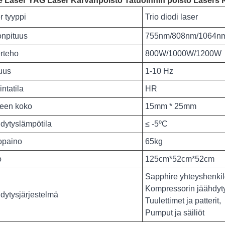
e Laser YAG Laser Karvanpoisto Tatuoinnin poisto Lasers
r tyyppi
Trio diodi laser
onpituus
755nm/808nm/1064n
rteho
800W/1000W/1200W
uus
1-10 Hz
ntatila
HR
een koko
15mm * 25mm
dytyslämpötila
≤ -5ºC
opaino
65kg
o
125cm*52cm*52cm
Sapphire yhteyshenkil
Kompressorin jäähdyt
dytysjärjestelmä
Tuulettimet ja patterit,
Pumput ja säiliöt