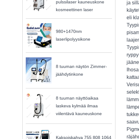
pulssilaser kauneuskone
ja si
kosmeettinen laser
käyte
eli k
Tyypi
980+1470nm
pisam
laserlipolyysikone
laaje
Tyypi
ryppy
jääne
8 tuuman näytön Zimmer-
Ihosa
jäähdytinkone
katta
Veris
selek
8 tuuman näyttöaikaa
lämmi
laskeva kylmää ilmaa
lämpe
viilentävä kauneuskone
tukke
saavu
Pigme
räjäh
Kaksoiskahva 755 808 1064