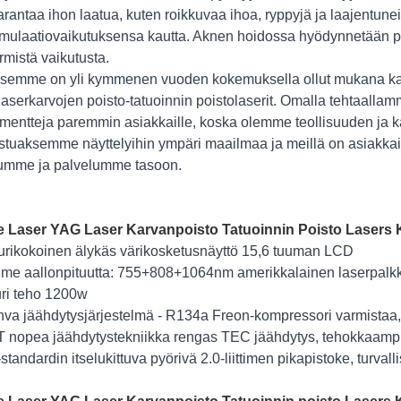
arantaa ihon laatua, kuten roikkuvaa ihoa, ryppyjä ja laajentun
imulaatiovaikutuksensa kautta. Aknen hoidossa hyödynnetään pä
ermistä vaikutusta.
ksemme on yli kymmenen vuoden kokemuksella ollut mukana kaune
aserkarvojen poisto-tatuoinnin poistolaserit. Omalla tehtaall
umentteja paremmin asiakkaille, koska olemme teollisuuden ja 
istuaksemme näyttelyihin ympäri maailmaa ja meillä on asiakkaita
umme ja palvelumme tasoon.
e Laser YAG Laser Karvanpoisto Tatuoinnin Poisto Laser
urikokoinen älykäs värikosketusnäyttö 15,6 tuuman LCD
lme aallonpituutta: 755+808+1064nm amerikkalainen laserpalkk
ri teho 1200w
hva jäähdytysjärjestelmä - R134a Freon-kompressori varmistaa, 
 nopea jäähdytystekniikka rengas TEC jäähdytys, tehokkaamp
standardin itselukittuva pyörivä 2.0-liittimen pikapistoke, turval