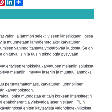
atsApp
Pinterest
LinkedIn
Share
at valon ja lämmön selektiiviseen kinetiikkaan, jossa
tyy ja muunnetaan lämpöenergiaksi karvatupen
utumisen vahingoittamatta ympäröivää kudosta. Se on
 se on turvallisin ja uusin teknologia pysyvään
vat erityisen tehokkaita karvatupen melaniinisoluissa
oleva melaniini imeytyy laseriin ja muuttuu lämmöksi,
tuu peruuttamattomasti, karvatupen luonnollinen
ään karvanpoistoon.
ivaloa, jonka muodostaa erittäin korkean intensiteetin
 epäkoherenttia yleisvaloa laserin sijaan. IPL:n
äytännössä eniten käytetyistä valohoitotekniikoista