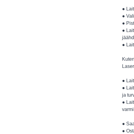
● Lai
● Val
● Pi
● Lai
jäähd
● Lai
Kuten
Laser
● Lai
● Lai
ja tur
● Lai
varmi
● Saa
● Ost