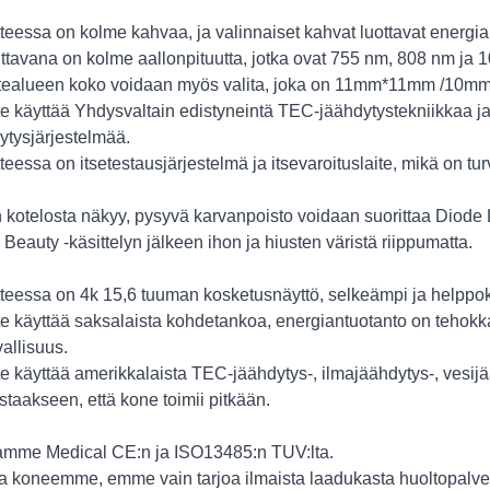
tteessa on kolme kahvaa, ja valinnaiset kahvat luottavat energ
ittavana on kolme aallonpituutta, jotka ovat 755 nm, 808 nm ja 
stealueen koko voidaan myös valita, joka on 11mm*11mm /10
te käyttää Yhdysvaltain edistyneintä TEC-jäähdytystekniikkaa ja
ytysjärjestelmää.
tteessa on itsetestausjärjestelmä ja itsevaroituslaite, mikä on t
 kotelosta näkyy, pysyvä karvanpoisto voidaan suorittaa Diod
 Beauty -käsittelyn jälkeen ihon ja hiusten väristä riippumatta.
tteessa on 4k 15,6 tuuman kosketusnäyttö, selkeämpi ja helppo
te käyttää saksalaista kohdetankoa, energiantuotanto on teho
vallisuus.
te käyttää amerikkalaista TEC-jäähdytys-, ilmajäähdytys-, vesi
staakseen, että kone toimii pitkään.
mme Medical CE:n ja ISO13485:n TUV:lta.
a koneemme, emme vain tarjoa ilmaista laadukasta huoltopalv