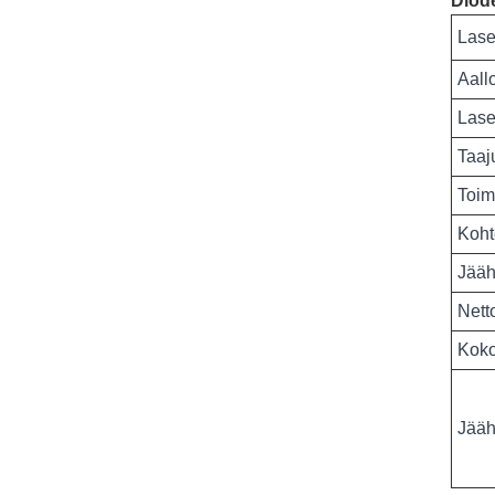
Diod
Lase
Aall
Lase
Taaj
Toimi
Koht
Jääh
Nett
Kok
Jääh