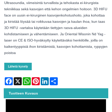
Ultrasoundia, viimeisintä turvallista ja tehokasta ei-kirurgista
tekniikkaa sekä kasvojen että kehon ongelmien hoitoon. 3D HIFU
face on uusin ei-kirurginen kasvojenkohotushoito, joka kohottaa
ja kiristää löysää tai roikkuvaa kasvojen ja kaulan ihoa, kun taas
3D HIFU -vartaloa käytetään tiettyjen rasva-alueiden
kohdistamiseen ja vähentämiseen. Ja Oriental Wisonin Nd Yag -
laser on CE & ISO-hyväksytty käytettäväksi henkilöille, joilla on
kaikentyyppisiä ihon kiristämistä, kasvojen kohottamista, ryppyjen
poistoa
Lähetä kysely
Facebook
X
WhatsApp
Pinterest
LinkedIn
Share
Tuotteen Kuvaus