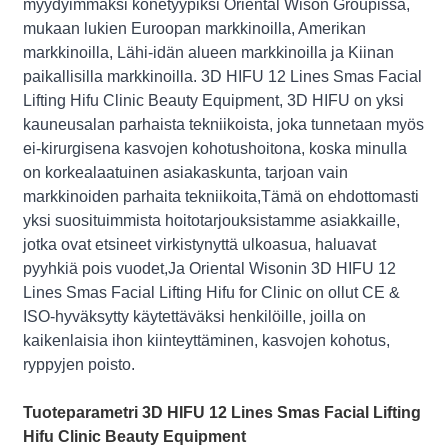
myydyimmäksi konetyypiksi Oriental Wison Groupissa,
mukaan lukien Euroopan markkinoilla, Amerikan
markkinoilla, Lähi-idän alueen markkinoilla ja Kiinan
paikallisilla markkinoilla. 3D HIFU 12 Lines Smas Facial
Lifting Hifu Clinic Beauty Equipment, 3D HIFU on yksi
kauneusalan parhaista tekniikoista, joka tunnetaan myös
ei-kirurgisena kasvojen kohotushoitona, koska minulla
on korkealaatuinen asiakaskunta, tarjoan vain
markkinoiden parhaita tekniikoita,Tämä on ehdottomasti
yksi suosituimmista hoitotarjouksistamme asiakkaille,
jotka ovat etsineet virkistynyttä ulkoasua, haluavat
pyyhkiä pois vuodet,Ja Oriental Wisonin 3D HIFU 12
Lines Smas Facial Lifting Hifu for Clinic on ollut CE &
ISO-hyväksytty käytettäväksi henkilöille, joilla on
kaikenlaisia ​​ihon kiinteyttäminen, kasvojen kohotus,
ryppyjen poisto.
Tuoteparametri 3D HIFU 12 Lines Smas Facial Lifting
Hifu Clinic Beauty Equipment