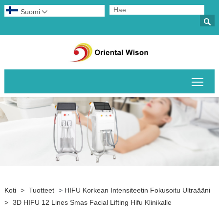
Suomi


Pääv
Koti
>
Tuotteet
>
HIFU Korkean Intensiteetin Fokusoitu Ultraääni
>
3D HIFU 12 Lines Smas Facial Lifting Hifu Klinikalle