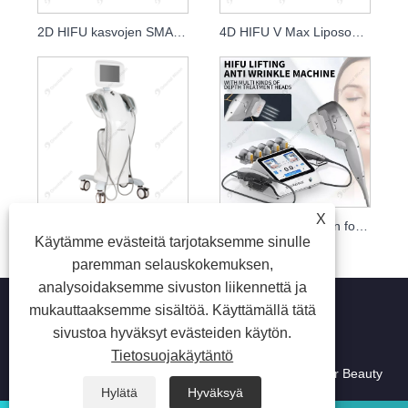
2D HIFU kasvojen SMAS Lifting Wrinkle Removal Salon Machine
4D HIFU V Max Liposonix Face Lifting RF-mikroneula jakeittain
X
7D HIFU pystysuora ultraääni Ultraformer Smas kasvojen kiristys
Korkean intensiteetin fokusoitu ultraääni 7D Hifu kannettava laite
Käytämme evästeitä tarjotaksemme sinulle
paremman selauskokemuksen,
analysoidaksemme sivuston liikennettä ja
mukauttaaksemme sisältöä. Käyttämällä tätä
sivustoa hyväksyt evästeiden käytön.
Tietosuojakäytäntö
Copyright © 2023 Beijing Oriental Wison Technology
Co.,Limited - Laserkarvojen poisto, karvanpoisto, Laser Beauty
Machine - Kaikki oikeudet pidätetään.
Hylätä
Hyväksyä