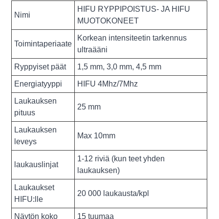
HIFU RYPPIPOISTUS- JA HIFU
Nimi
MUOTOKONEET
Korkean intensiteetin tarkennus
Toimintaperiaate
ultraääni
Ryppyiset päät
1,5 mm, 3,0 mm, 4,5 mm
Energiatyyppi
HIFU 4Mhz/7Mhz
Laukauksen
25 mm
pituus
Laukauksen
Max 10mm
leveys
1-12 riviä (kun teet yhden
laukauslinjat
laukauksen)
Laukaukset
20 000 laukausta/kpl
HIFU:lle
Näytön koko
15 tuumaa