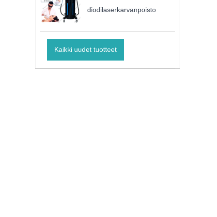
diodilaserkarvanpoisto
Kaikki uudet tuotteet