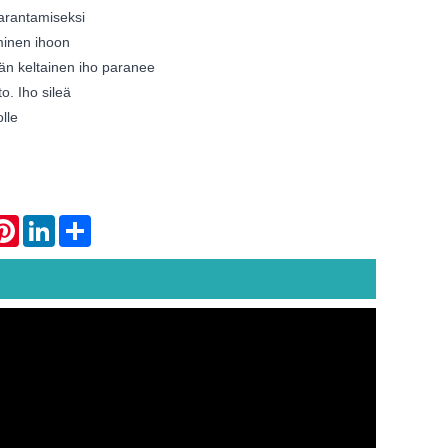
parantamiseksi
minen ihoon
än keltainen iho paranee
o. Iho sileä
lle
atsApp
Pinterest
LinkedIn
Share