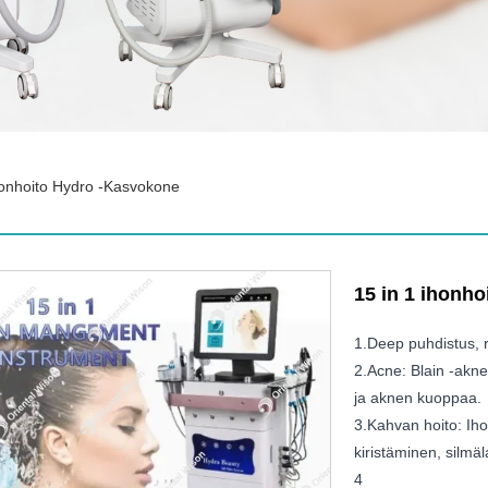
honhoito Hydro -kasvokone
15 in 1 ihonh
1.Deep puhdistus, 
2.Acne: Blain -akne
ja aknen kuoppaa.
3.Kahvan hoito: Ih
kiristäminen, silmä
4