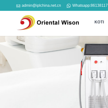

Whatsapp:
86138117
admin@iplchina.net.cn
KOTI