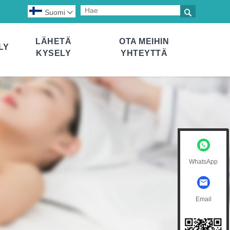

Suomi

LÄHETÄ
OTA MEIHIN
LY
KYSELY
YHTEYTTÄ
WhatsApp
Email