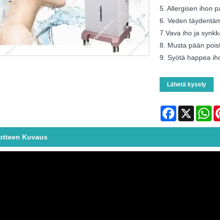
5. Allergisen ihon 
6. Veden täydentä
7.Vava iho ja synkk
8. Musta pään poist
9. Syötä happea iho
Lähetä kysely
Facebook
X
Wh
otteen Kuvaus