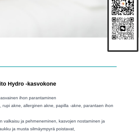
oito Hydro -kasvokone
rasvainen ihon parantaminen
, rupi akne, allerginen akne, papilla -akne, parantaen ihon
on valkaisu ja pehmeneminen, kasvojen nostaminen ja
laukku ja musta silmäympyrä poistavat,