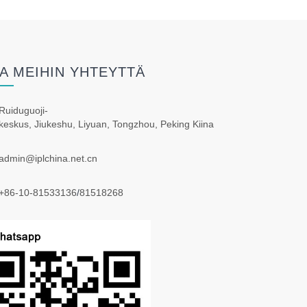
A MEIHIN YHTEYTTÄ
Ruiduguoji-
keskus, Jiukeshu, Liyuan, Tongzhou, Peking Kiina
admin@iplchina.net.cn
+86-10-81533136
/
81518268