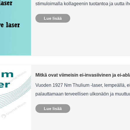
stimuloimalla kollageenin tuotantoa ja uutta i
Lue lisää
Mitkä ovat viimeisin ei-invasiivinen ja ei-ab
Vuoden 1927 Nm Thulium -laser, lempeällä, ei-ab
palauttamaan terveellisen ulkonäön ja muutt
Lue lisää