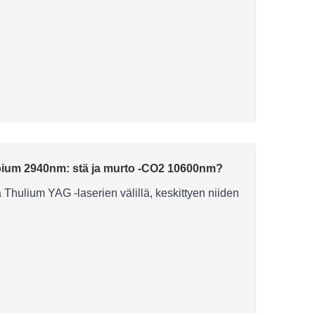
bium 2940nm: stä ja murto -CO2 10600nm?
Thulium YAG -laserien välillä, keskittyen niiden