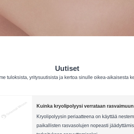
Uutiset
uloksista, yritysuutisista ja kertoa sinulle oikea-aikaisesta ke
Kuinka kryolipolyysi verrataan rasvaimuu
Kryolipolyysin periaatteena on käyttää neste
paikallisten rasvasolujen nopeasti jäädyttämi