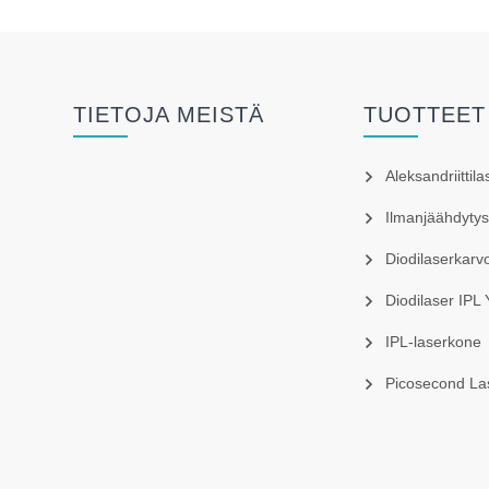
TIETOJA MEISTÄ
TUOTTEET
Aleksandriittil
Ilmanjäähdyty
Diodilaserkarv
Diodilaser IPL
IPL-laserkone
Picosecond La