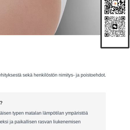
hityksestä sekä henkilöstön nimitys- ja poistoehdot.
n?
mäisen typen matalan lämpötilan ympäristöä
seksi ja paikallisen rasvan liukenemisen