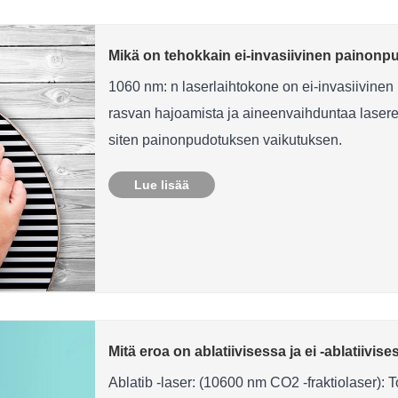
Mikä on tehokkain ei-invasiivinen painonp
1060 nm: n laserlaihtokone on ei-invasiivine
rasvan hajoamista ja aineenvaihduntaa lasere
siten painonpudotuksen vaikutuksen.
Lue lisää
Mitä eroa on ablatiivisessa ja ei -ablatiivis
Ablatib -laser: (10600 nm CO2 -fraktiolaser): T