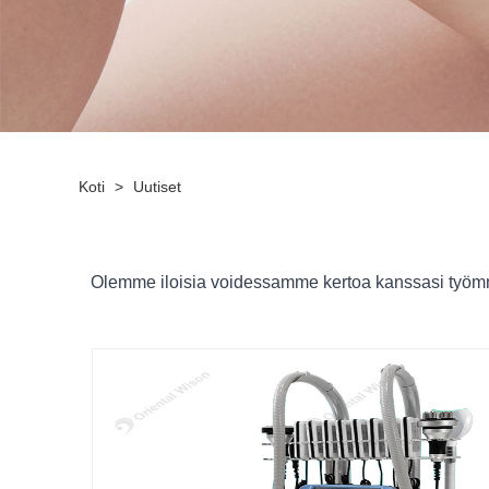
Koti
>
Uutiset
Olemme iloisia voidessamme kertoa kanssasi työmme t