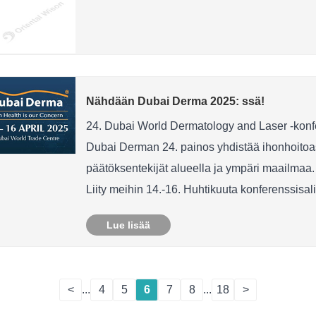
Nähdään Dubai Derma 2025: ssä!
24. Dubai World Dermatology and Laser -konfe
Dubai Derman 24. painos yhdistää ihonhoitoasia
päätöksentekijät alueella ja ympäri maailmaa.
Liity meihin 14.-16. Huhtikuuta konferenssisa
kehittämisen......
Lue lisää
<
...
4
5
6
7
8
...
18
>