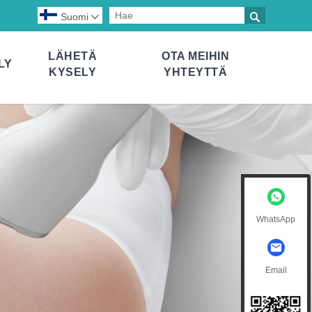

Suomi

LÄHETÄ
OTA MEIHIN
LY
KYSELY
YHTEYTTÄ
WhatsApp
Email