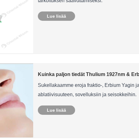
tarkoituksen saavuttamiseksi.
Lue lisää
Kuinka paljon tiedät Thulium 1927nm & Er
Sukellakaamme eroja fraktio-, Erbium Yagin ja 
ablatiivisuuteen, sovelluksiin ja seisokkeihin.
Lue lisää