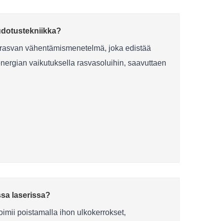
udotustekniikka?
n rasvan vähentämismenetelmä, joka edistää
nergian vaikutuksella rasvasoluihin, saavuttaen
essa laserissa?
oimii poistamalla ihon ulkokerrokset,