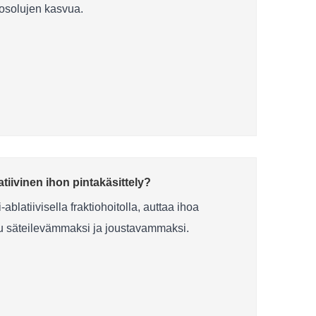
hosolujen kasvua.
latiivinen ihon pintakäsittely?
latiivisella fraktiohoitolla, auttaa ihoa
uu säteilevämmaksi ja joustavammaksi.