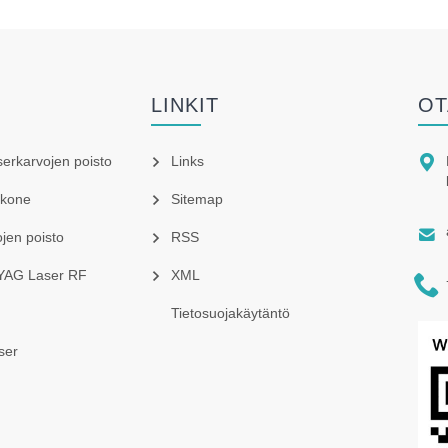
LINKIT
OT

aserkarvojen poisto
Links
skone
Sitemap

ojen poisto
RSS
 YAG Laser RF
XML

Tietosuojakäytäntö
ser