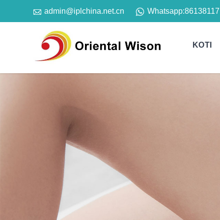

Whatsapp:
86138117
admin@iplchina.net.cn
KOTI