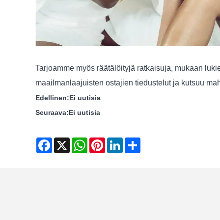
Tarjoamme myös räätälöityjä ratkaisuja, mukaan lukien 
maailmanlaajuisten ostajien tiedustelut ja kutsuu mah
Edellinen:
Ei uutisia
Seuraava:
Ei uutisia
Facebook
X
WhatsApp
Pinterest
LinkedIn
Share