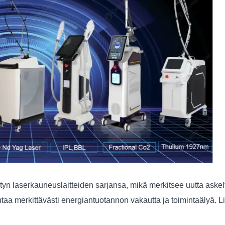
tetyn laserkauneuslaitteiden sarjansa, mikä merkitsee uutta askel
antaa merkittävästi energiantuotannon vakautta ja toimintaälyä. Li