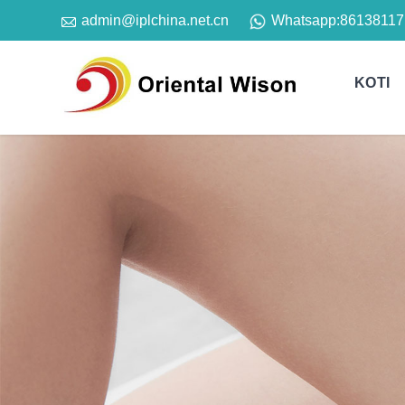

Whatsapp:
86138117
admin@iplchina.net.cn
KOTI