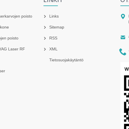
LINKIT
OT

aserkarvojen poisto
Links
skone
Sitemap

ojen poisto
RSS
 YAG Laser RF
XML

Tietosuojakäytäntö
ser