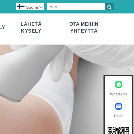

Suomi

LÄHETÄ
OTA MEIHIN
LY
KYSELY
YHTEYTTÄ
WhatsApp
Email