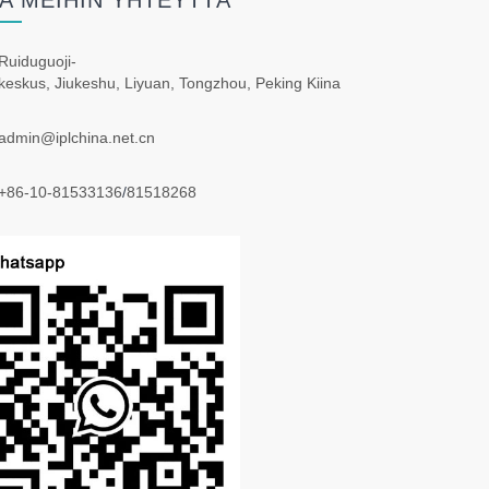
A MEIHIN YHTEYTTÄ
Ruiduguoji-
keskus, Jiukeshu, Liyuan, Tongzhou, Peking Kiina
admin@iplchina.net.cn
+86-10-81533136
/
81518268