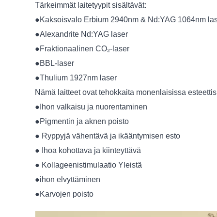
Tärkeimmät laitetyypit sisältävät:
●Kaksoisvalo Erbium 2940nm & Nd:YAG 1064nm las
●Alexandrite Nd:YAG laser
●Fraktionaalinen CO₂-laser
●BBL-laser
●Thulium 1927nm laser
Nämä laitteet ovat tehokkaita monenlaisissa esteetti
●Ihon valkaisu ja nuorentaminen
●Pigmentin ja aknen poisto
● Ryppyjä vähentävä ja ikääntymisen esto
● Ihoa kohottava ja kiinteyttävä
● Kollageenistimulaatio Yleistä
●ihon elvyttäminen
●Karvojen poisto