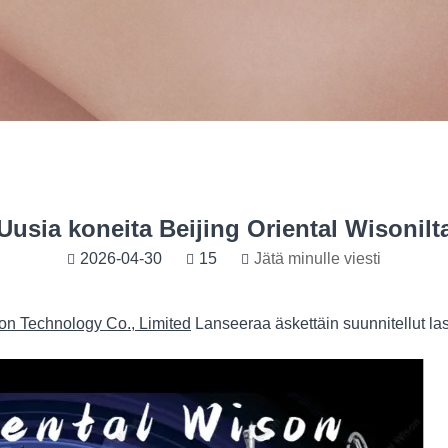
Uusia koneita Beijing Oriental Wisonilt
2026-04-30
15
Jätä minulle viesti
son Technology Co., Limited
Lanseeraa äskettäin suunnitellut la