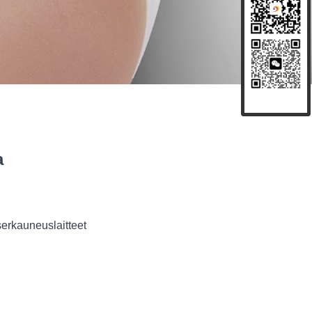
a
serkauneuslaitteet