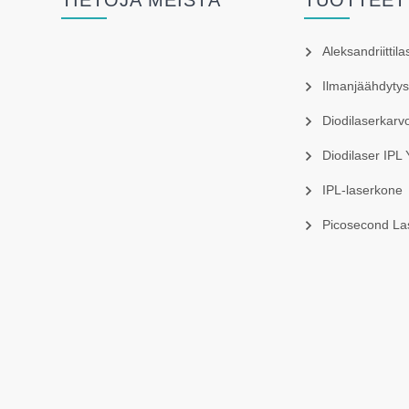
TIETOJA MEISTÄ
TUOTTEET
Aleksandriittil
Ilmanjäähdyty
Diodilaserkarv
Diodilaser IPL
IPL-laserkone
Picosecond La