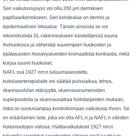
Sen vaikutussyvyys voi olla 200 μm dermiksen
papillaarikerrokseen. Sen kohdealue on dermis ja
epidermaalinen liitosalue. Tämän ansiosta se voi
rekonstruoida SL-rakennealueen käsiteltäessä suuria
ihohuokosia ja vähentää suurempien huokosten ja
epätasaisten ihosävyalueiden kromaattista kontrastia, mikä
korjaa suuret huokoset.
NAFL:ssä 1927 nm:n tuliuumaseostettu
kuitulaserterapialaite voi säätää pulssiaikaa, tehoa,
skannaushilan etäisyyttä, skannausnumeroiden
superpositiota ja skannausaikaa hoitotarpeiden mukaan,
mikä on suotuisampaa kontrolloimaan vaikutusta ihoon. Se
on eräänlainen laite, joka voi olla AFL:n ja NAFL:n välisten
hoitomuotojen välissä. Haittavaikutukset 1927 nm:n
tuliumilla seostetun laserhoidon jälkeen eivät juurikaan