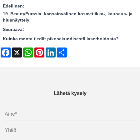
Edellinen:
19. BeautyEurasia: kansainvälinen kosmetiikka-, kauneus- ja
hiusnäyttely
Seuraava:
Kuinka monta tiedät pikosekundisestä laserhoidosta?
Facebook
X
WhatsApp
Pinterest
LinkedIn
Share
Lähetä kysely