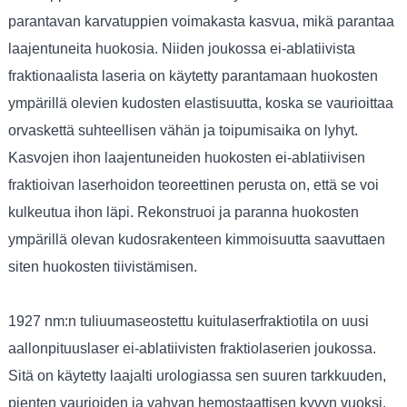
parantavan karvatuppien voimakasta kasvua, mikä parantaa
laajentuneita huokosia. Niiden joukossa ei-ablatiivista
fraktionaalista laseria on käytetty parantamaan huokosten
ympärillä olevien kudosten elastisuutta, koska se vaurioittaa
orvaskettä suhteellisen vähän ja toipumisaika on lyhyt.
Kasvojen ihon laajentuneiden huokosten ei-ablatiivisen
fraktioivan laserhoidon teoreettinen perusta on, että se voi
kulkeutua ihon läpi. Rekonstruoi ja paranna huokosten
ympärillä olevan kudosrakenteen kimmoisuutta saavuttaen
siten huokosten tiivistämisen.
1927 nm:n tuliuumaseostettu kuitulaserfraktiotila on uusi
aallonpituuslaser ei-ablatiivisten fraktiolaserien joukossa.
Sitä on käytetty laajalti urologiassa sen suuren tarkkuuden,
pienten vaurioiden ja vahvan hemostaattisen kyvyn vuoksi.