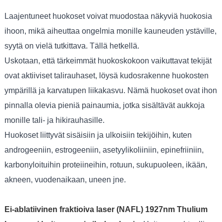
Laajentuneet huokoset voivat muodostaa näkyviä huokosia
ihoon, mikä aiheuttaa ongelmia monille kauneuden ystäville,
syytä on vielä tutkittava. Tällä hetkellä.
Uskotaan, että tärkeimmät huokoskokoon vaikuttavat tekijät
ovat aktiiviset talirauhaset, löysä kudosrakenne huokosten
ympärillä ja karvatupen liikakasvu. Nämä huokoset ovat ihon
pinnalla olevia pieniä painaumia, jotka sisältävät aukkoja
monille tali- ja hikirauhasille.
Huokoset liittyvät sisäisiin ja ulkoisiin tekijöihin, kuten
androgeeniin, estrogeeniin, asetyylikoliiniin, epinefriiniin,
karbonyloituihin proteiineihin, rotuun, sukupuoleen, ikään,
akneen, vuodenaikaan, uneen jne.
Ei-ablatiivinen fraktioiva laser (NAFL) 1927nm Thulium