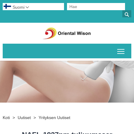
Suomi


Pääv
Koti
>
Uutiset
>
Yrityksen Uutiset