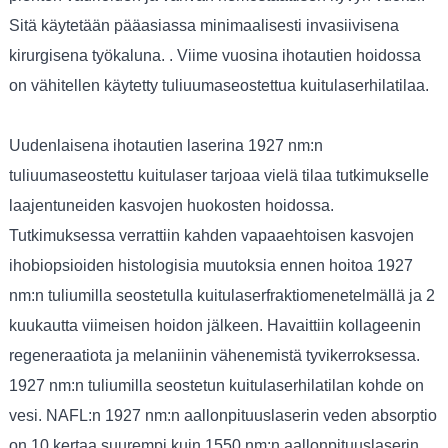
Sitä käytetään pääasiassa minimaalisesti invasiivisena
kirurgisena työkaluna. . Viime vuosina ihotautien hoidossa
on vähitellen käytetty tuliuumaseostettua kuitulaserhilatilaa.
Uudenlaisena ihotautien laserina 1927 nm:n
tuliuumaseostettu kuitulaser tarjoaa vielä tilaa tutkimukselle
laajentuneiden kasvojen huokosten hoidossa.
Tutkimuksessa verrattiin kahden vapaaehtoisen kasvojen
ihobiopsioiden histologisia muutoksia ennen hoitoa 1927
nm:n tuliumilla seostetulla kuitulaserfraktiomenetelmällä ja 2
kuukautta viimeisen hoidon jälkeen. Havaittiin kollageenin
regeneraatiota ja melaniinin vähenemistä tyvikerroksessa.
1927 nm:n tuliumilla seostetun kuitulaserhilatilan kohde on
vesi. NAFL:n 1927 nm:n aallonpituuslaserin veden absorptio
on 10 kertaa suurempi kuin 1550 nm:n aallonpituuslaserin.