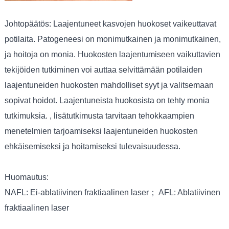
Johtopäätös: Laajentuneet kasvojen huokoset vaikeuttavat
potilaita. Patogeneesi on monimutkainen ja monimutkainen,
ja hoitoja on monia. Huokosten laajentumiseen vaikuttavien
tekijöiden tutkiminen voi auttaa selvittämään potilaiden
laajentuneiden huokosten mahdolliset syyt ja valitsemaan
sopivat hoidot. Laajentuneista huokosista on tehty monia
tutkimuksia. , lisätutkimusta tarvitaan tehokkaampien
menetelmien tarjoamiseksi laajentuneiden huokosten
ehkäisemiseksi ja hoitamiseksi tulevaisuudessa.
Huomautus:
NAFL: Ei-ablatiivinen fraktiaalinen laser； AFL: Ablatiivinen
fraktiaalinen laser