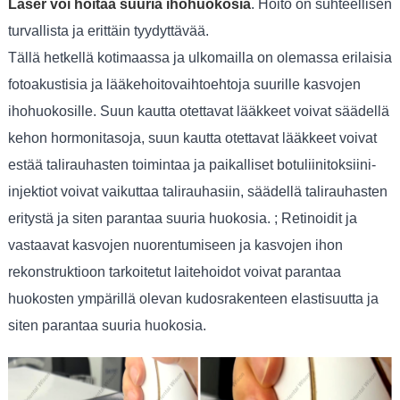
Laser voi hoitaa suuria ihohuokosia
. Hoito on suhteellisen
turvallista ja erittäin tyydyttävää.
Tällä hetkellä kotimaassa ja ulkomailla on olemassa erilaisia
​​fotoakustisia ja lääkehoitovaihtoehtoja suurille kasvojen
ihohuokosille. Suun kautta otettavat lääkkeet voivat säädellä
kehon hormonitasoja, suun kautta otettavat lääkkeet voivat
estää talirauhasten toimintaa ja paikalliset botuliinitoksiini-
injektiot voivat vaikuttaa talirauhasiin, säädellä talirauhasten
eritystä ja siten parantaa suuria huokosia. ; Retinoidit ja
vastaavat kasvojen nuorentumiseen ja kasvojen ihon
rekonstruktioon tarkoitetut laitehoidot voivat parantaa
huokosten ympärillä olevan kudosrakenteen elastisuutta ja
siten parantaa suuria huokosia.