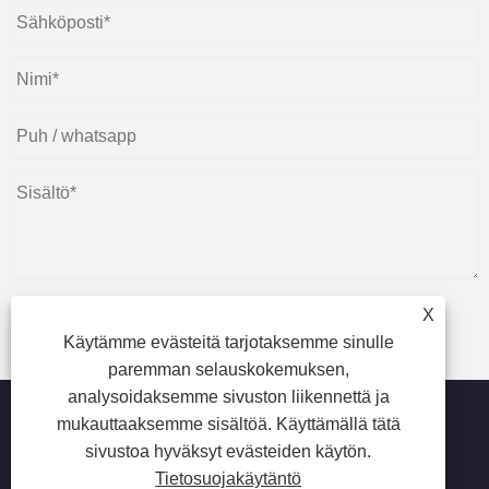
X
Käytämme evästeitä tarjotaksemme sinulle
Lähetä
paremman selauskokemuksen,
analysoidaksemme sivuston liikennettä ja
mukauttaaksemme sisältöä. Käyttämällä tätä
sivustoa hyväksyt evästeiden käytön.
Copyright © 2023 Beijing Oriental Wison Technology
Tietosuojakäytäntö