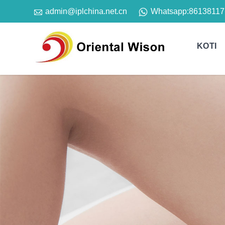

Whatsapp:
86138117
admin@iplchina.net.cn
KOTI