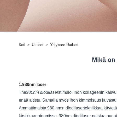
Koti
>
Uutiset
>
Yrityksen Uutiset
Mikä on
1.980nm laser
The
980nm diodilaser
stimuloi ihon kollageenin kasvua
enää altistu. Samalla myös ihon kimmoisuus ja vastus
Ammattimaista 980 nm:n diodilasertekniikkaa käytetä
kirsikkaangioomissa. 980nm diodilaser poistaa punaisia 