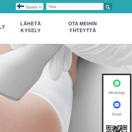

Suomi

LÄHETÄ
OTA MEIHIN
LY
KYSELY
YHTEYTTÄ
WhatsApp
Email