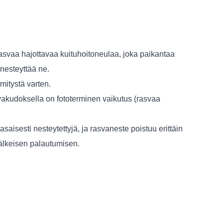
 rasvaa hajottavaa kuituhoitoneulaa, joka paikantaa
nesteyttää ne.
mitystä varten.
kudoksella on fototerminen vaikutus (rasvaa
aisesti nesteytettyjä, ja rasvaneste poistuu erittäin
älkeisen palautumisen.