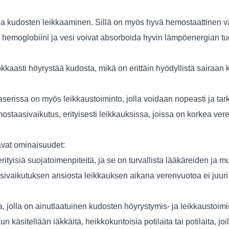
ja kudosten leikkaaminen. Sillä on myös hyvä hemostaattinen va
 hemoglobiini ja vesi voivat absorboida hyvin lämpöenergian t
kkaasti höyrystää kudosta, mikä on erittäin hyödyllistä sairaa
erissa on myös leikkaustoiminto, jolla voidaan nopeasti ja tar
staasivaikutus, erityisesti leikkauksissa, joissa on korkea ver
avat ominaisuudet:
rityisiä suojatoimenpiteitä, ja se on turvallista lääkäreiden ja m
vaikutuksen ansiosta leikkauksen aikana verenvuotoa ei juuri 
a, jolla on ainutlaatuinen kudosten höyrystymis- ja leikkaustoim
 kun käsitellään iäkkäitä, heikkokuntoisia potilaita tai potilaita,