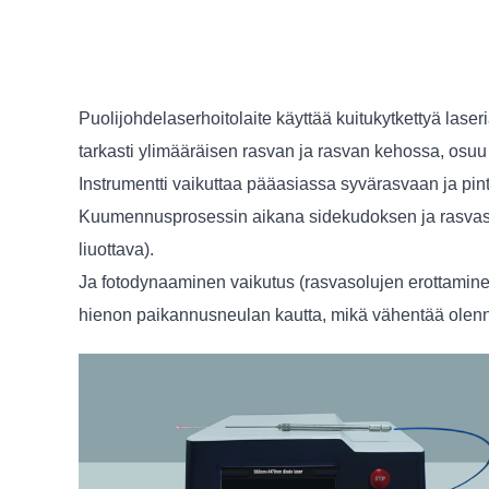
Puolijohdelaserhoitolaite käyttää kuitukytkettyä lase
tarkasti ylimääräisen rasvan ja rasvan kehossa, osuu
Instrumentti vaikuttaa pääasiassa syvärasvaan ja pint
Kuumennusprosessin aikana sidekudoksen ja rasvasol
liuottava).
Ja fotodynaaminen vaikutus (rasvasolujen erottaminen 
hienon paikannusneulan kautta, mikä vähentää olenna