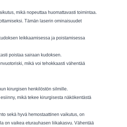
ikutus, mikä nopeuttaa huomattavasti toimintaa. ‌
uottamiseksi. Tämän laserin ominaisuudet
n kudoksen leikkaamisessa ja poistamisessa
kasti poistaa sairaan kudoksen.
envuotoriski, mikä voi tehokkaasti vähentää
uun kirurgisen henkilöstön silmille.
esiinny, mikä tekee kirurgisesta näkökentästä
into sekä hyvä hemostaattinen vaikutus, on
 joilla on vaikea eturauhasen liikakasvu. Vähentää