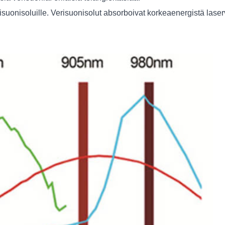
risuonisoluille. Verisuonisolut absorboivat korkeaenergistä lase