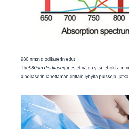
980 nm:n diodilaserin edut
The
980nm diodilaser
järjestelmä on yksi tehokkaimmi
diodilaserin lähettämän erittäin lyhyitä pulsseja, jot