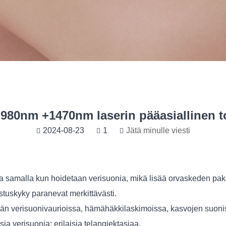
 980nm +1470nm laserin pääasiallinen t
2024-08-23
1
Jätä minulle viesti
 samalla kun hoidetaan verisuonia, mikä lisää orvaskeden paksuut
tuskyky paranevat merkittävästi.
än verisuonivaurioissa, hämähäkkilaskimoissa, kasvojen suonis
​​verisuonia: erilaisia ​​telangiektasiaa.