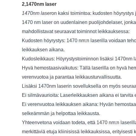
2,1470nm laser
1470nm laser
on kaksi toimintoa: kudosten höyrystys 
1470 nm laser on uudenlainen puolijohdelaser, jonka
mahdollistavat seuraavat toiminnot leikkauksessa:
Kudosten höyrystys: 1470 nm:n laserilla voidaan teho
leikkauksen aikana.
Kudosleikkaus: Höyrystystoiminnon lisäksi 1470nm las
Hyvä hemostaasivaikutus: Tällä laserilla on hyvä hemo
verenvuotoa ja parantaa leikkausturvallisuutta.
Lisäksi 1470nm laserin sovelluksella on myös seura
Ei silmävaurioita: Laserleikkauksen aikana ei tarvita e
Ei verenvuotoa leikkauksen aikana: Hyvän hemostaasi
selkeämmän ja helpottaa leikkausta.
Yhteenvetona voidaan todeta, että 1470 nm:n laserill
merkittäviä etuja kliinisissä leikkauksissa, erityisesti