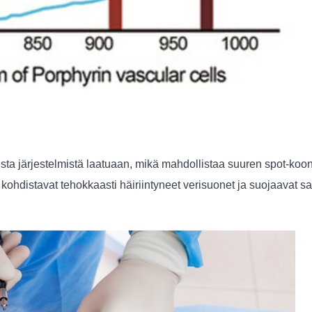
sta järjestelmistä laatuaan, mikä mahdollistaa suuren spot-koo
ka kohdistavat tehokkaasti häiriintyneet verisuonet ja suojaavat 