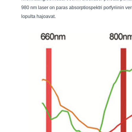
980 nm laser on paras absorptiospektri porfyriinin ve
lopulta hajoavat.