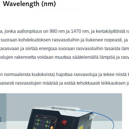
ria, jonka aallonpituus on 980 nm ja 1470 nm, ja kertakäyttöistä
 suoraan kohdekudoksen rasvasoluihin ja liukenee nopeasti. ja 
arasvaan ja siirtää energiaa suoraan rasvasoluihin tasaista läm
ujen rakennetta voidaan muuttaa säätelemällä lämpöä ja rasva
normaaleista kudoksista) hajottaa rasvasoluja ja tekee niistä tas
isesti rasvasolujen määrää ja estää tehokkaasti leikkauksen j